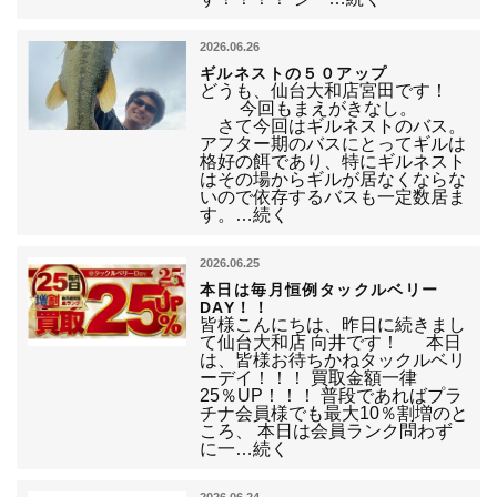
2026.06.26
ギルネストの５０アップ
どうも、仙台大和店宮田です！
今回もまえがきなし。
さて今回はギルネストのバス。
アフター期のバスにとってギルは
格好の餌であり、特にギルネスト
はその場からギルが居なくならな
いので依存するバスも一定数居ま
す。…続く
2026.06.25
本日は毎月恒例タックルベリー
DAY！！
皆様こんにちは、昨日に続きまし
て仙台大和店 向井です！ 本日
は、皆様お待ちかねタックルベリ
ーデイ！！！ 買取金額一律
25％UP！！！ 普段であればプラ
チナ会員様でも最大10％割増のと
ころ、 本日は会員ランク問わず
に一…続く