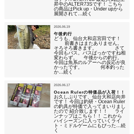
昇中のALTER73Sです！ こちら
の商品はPick up・Under upから
展開されて…続く
2026.06.19
午後釣行
どうも、仙台大和店宮田です！
前書きはまたありません。
そろそろ書きます。 さて
今回もバス。バスばっかですね相
変わらず。 午後からの釣行。
今回は魚系のルアーへの反応が良
かったです。 何本釣った
か…続く
2026.06.17
Ocean Rulerの特価品が入荷！！
お久しぶりです、仙台大和店向井
です！ 今回は釣研・Ocean Ruler
の釣具が特価で入ってまいりまし
たので 紹介致します！！ ライ
ンナップはこちら！！ これから
ハイシーズンに入っていくライ
ト・ミドルゲームにもぴった…続
く