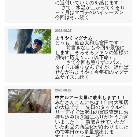
に近付いていくのを感じます！
さて、水温が上がってくる６
～７月はマゴチのハイシーズン！
今回はそ…続く
2026.06.27
ようやくマグナム
どうも、仙台大和店宮田です！
前書きなしも今回を最後に
します。そろそろファンの皆様の
期待に応えＮ…（以下略）。
さて今回も懲りずにバス。
タイトル通りなんですが、遅れば
せながらようやく今年初のマグナ
ムサイズ…続く
2026.06.27
中古ルアー大量に放出します！！
みなさんこんにちは！仙台大和店
の大槻です！ 先日のタックルベ
リーデイでは沢山の買取査定にお
持ち込み頂き誠にありがとうござ
いました！！ 買取させていただ
いた商品の商品化が終わりました
ので本日から多量放出しま
す！！！！ シー…続く