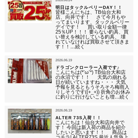
2026.06.24
明日はタックルベリーDAY！！
皆様こんにちは、TB仙台大和
店、向井です！ さて今月もや
ってまいります、タックルベリー
デイです！ 買い取り金額一律
25％UP！！！ 要らない釣具、買
い替えを検討している釣具、 壊
れていなければ買取させて頂きま
す！！…続く
2026.06.19
ドラゴンクローラー入荷です♪
こんにちは(*’ω’*) TB仙台大和店
の永沼です！！ 天気の崩れる
日が続いていますね・・・ 天気
予報を見るともうそろそろ梅雨入
りしそうです((+_+)) 折角のお休み
に釣りに行けないことも増…続く
2026.06.19
ALTER 73S入荷！！
こんにちは！仙台大和店向井で
す！ 今回は新入荷の商品を紹介
したいと思います！！ 商品は
コチラ! ALTER73S 最近人気急上