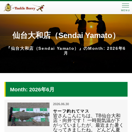
MENU
仙台大和店（Sendai Yamato）
『仙台大和店（Sendai Yamato）』のMonth: 2026年6
月
Month: 2026年6月
2026.06.30
サーフ釣れてマス
皆さんこんにちは、TB仙台大和
店・向井です！ 一時期気温が下
がっていましたが、最近また暑く
なってきましたね。 どんどん夏