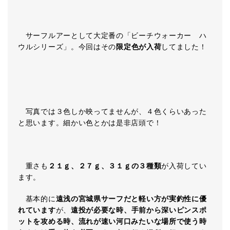
サーフルアーとして大定番の「ビーチウォーカー ハ
ウルシリーズ」。今回はその
限定色が入荷
してました！
写真では３色しか映ってませんが、４色くらいあった
と思います。細かい色とかは是非店頭で！
重さも
２１ｇ、２７ｇ、３１ｇの３種類
が入荷してい
ます。
基本的に
遠浅の宮城県サーフだと軽い方が実釣性に優
れています
が、
遠投が必要な時、手前から深いピンスポ
ットを攻める時、流れが速い河口みたいな場所で使う時