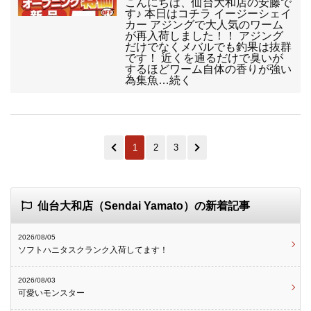
こんにちは、仙台大和店の安藤で
す♪ 本日はコチラ イージーシェイ
カー アジングで大人気のワーム
が再入荷しました！！ アジング
だけでなくメバルでも釣果は抜群
です！ 近くを通るだけで臭いが
するほどワーム自体の香りが強い
為集魚…続く
1
2
3
仙台大和店（Sendai Yamato）の新着記事
2026/08/05
ソフトハニタスクランク入荷してます！
2026/08/03
可愛いモンスター