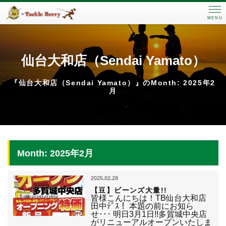
MENU
仙台大和店（Sendai Yamato）
『仙台大和店（Sendai Yamato）』のMonth: 2025年2
月
Month: 2025年2月
2025.02.28
【豆】ビーンズ大量!!
皆様こんにちは！TB仙台大和店
田中ﾃﾞｽ！ 本題の前にお知ら
せ･･･ 明日3月1日!!多賀城中央店
がリニューアルオープンいたしま