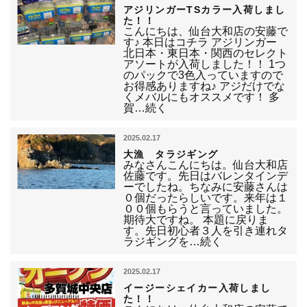
アジリンガーTSカラー入荷しまし
た！！
こんにちは、仙台大和店の安藤で
す♪ 本日はコチラ アジリンガー
北日本・東日本・関西のセレクト
アソートが入荷しました！！ 1つ
のパックで3色入っていますので
お得感ありますね♪ アジだけでな
くメバルにもオススメです！ 多
賀…続く
2025.02.17
大漁 タラジギング
みなさんこんにちは。仙台大和店
佐藤です。先日はバレンタインデ
ーでしたね。ちなみに安藤さんは
０個だったらしいです。来年は１
００個もらうと言っていました。
期待大ですね。 本題に戻りま
す。先日初心者３人を引き連れタ
ラジギングを…続く
2025.02.17
イージーシェイカー入荷しまし
た！！