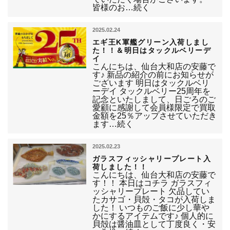
皆様のお…続く
2025.02.24
エギ王K軍艦グリーン入荷しまし
た！！＆明日はタックルベリーデ
イ
こんにちは、仙台大和店の安藤で
す♪ 新品の紹介の前にお知らせが
ございます 明日はタックルベリ
ーデイ タックルベリー25周年を
記念といたしまして、日ごろのご
愛顧に感謝して会員様限定で買取
金額を25％アップさせていただき
ます…続く
2025.02.23
ガラスフィッシャリープレート入
荷しました！！
こんにちは、仙台大和店の安藤で
す！！ 本日はコチラ ガラスフィ
ッシャリープレート 欠品してい
たカサゴ・貝殻・タコが入荷しま
した！ いつものご飯に少し華や
かにするアイテムです♪ 個人的に
貝殻は醤油皿として丁度良く・安