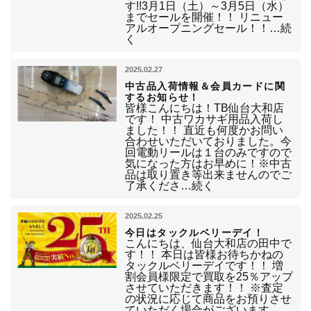
す!!3月1日（土）～3月5日（水）
までセールを開催！！ リニュー
アルオープニングセール！！…続
く
2025.02.27
中古品入荷情報＆会員カードに関
するお知らせ！
皆様こんにちは！TB仙台大和店
です！ 中古ワカサギ用品入荷し
ました！！ 直近も何度かお問い
合わせいただいておりました。今
回電動リールは１台のみですので
気になった方はお早めに！※中古
品は取り置き等出来ませんのでご
了承くださ…続く
2025.02.25
今日はタックルベリーデイ！
こんにちは、仙台大和店の田中で
す！！ 本日は皆様お待ちかねの
タックルベリーデイです！！ 増
割会員様限定で買取を25％アップ
させていただきます！！ ※査定
の状況に応じて商品をお預りさせ
ていただく場合がございます。