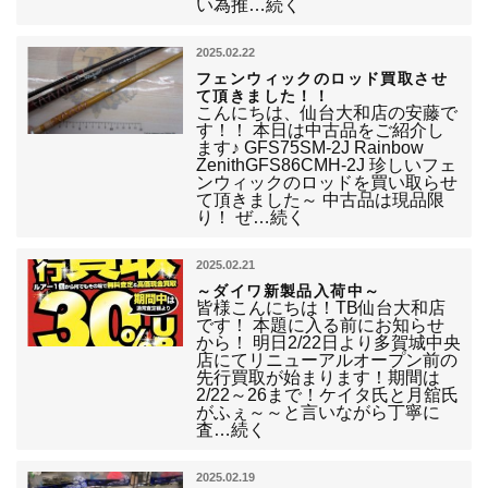
い為推…続く
2025.02.22
フェンウィックのロッド買取させ
て頂きました！！
こんにちは、仙台大和店の安藤で
す！！ 本日は中古品をご紹介し
ます♪ GFS75SM-2J Rainbow
ZenithGFS86CMH-2J 珍しいフェ
ンウィックのロッドを買い取らせ
て頂きました～ 中古品は現品限
り！ ぜ…続く
2025.02.21
～ダイワ新製品入荷中～
皆様こんにちは！TB仙台大和店
です！ 本題に入る前にお知らせ
から！ 明日2/22日より多賀城中央
店にてリニューアルオープン前の
先行買取が始まります！期間は
2/22～26まで！ケイタ氏と月舘氏
がふぇ～～と言いながら丁寧に
査…続く
2025.02.19