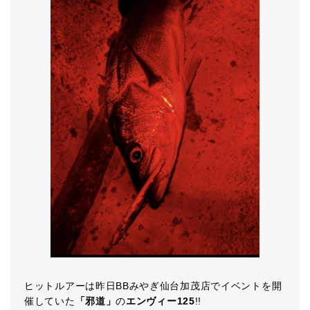
ヒットルアーは昨日BBみやぎ仙台加茂店でイベントを開
催していた
「邪道」
の
エンヴィー125
!!