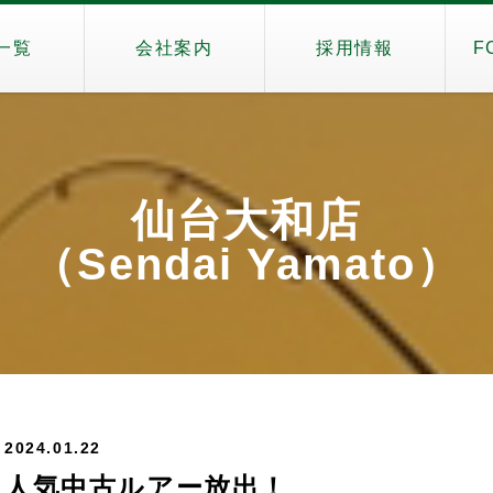
一覧
会社案内
採用情報
F
仙台大和店
（Sendai Yamato）
2024.01.22
人気中古ルアー放出！