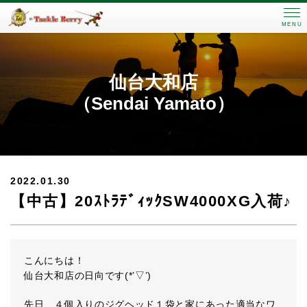
MENU
仙台大和店
（Sendai Yamato）
2022.01.30
【中古】20ｽﾄﾗﾃﾞｨｯｸSW4000XG入荷♪
こんにちは！
仙台大和店の日向です(*’▽’)
先日、４個入りのジグヘッド１袋と家にあった適当なワ