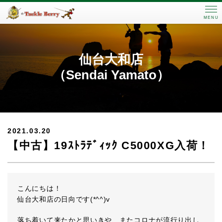
MENU
仙台大和店
（Sendai Yamato）
2021.03.20
【中古】19ｽﾄﾗﾃﾞｨｯｸ C5000XG入荷！
こんにちは！
仙台大和店の日向です(*^^)v
落ち着いて来たかと思いきや、またコロナが流行り出し