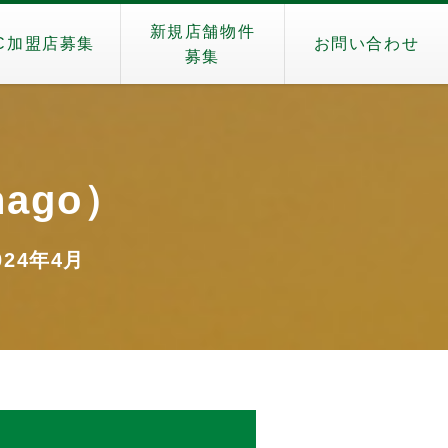
新規店舗物件
C加盟店募集
お問い合わせ
募集
nago）
024年4月