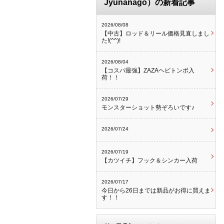
Jyunanago）の新着記事
2026/08/08
【中古】ロッド＆リール価格見直しまし
た!(^^)!
2026/08/04
【コスパ最強】ZAZAヘビトンボ入
荷！！
2026/07/29
モンスターショット勢ぞろいです♪
2026/07/24
2026/07/19
【カツイチ】フック＆シンカー入荷
2026/07/17
今日から26日までは新品がお得に買えま
す！！