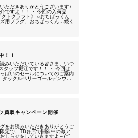
いただきありがとうございます♪
介ですよ！！ ・ 今回の入荷品
《ザクトクラフト》 ○おちぱっくん
マズ用プラグ、おちぱっくん…続く
中！！
お読みいただいている皆さま、いつ
スタッフ堀江です！！ ・ 今回は
いっぱいのセールについてのご案内
！ タックルベリーゴールデンウ…
アツ買取キャンペーン開催
ログをお読みいただきありがとうご
末限定で、TB各店で開催中の激ア
おしらせをしていきますよ～(=ﾟ