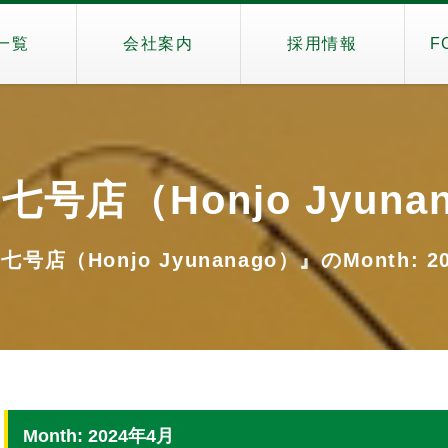
一覧
会社案内
採用情報
F
号店（Honjo Jyuna
号店（Honjo Jyunanago）』のMonth: 2
Month: 2024年4月