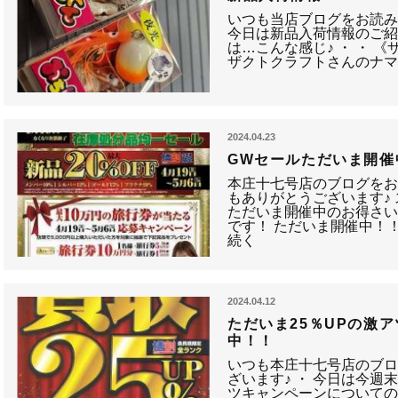
いつも当店ブログをお読み
今日は新品入荷情報のご紹
は…こんな感じ♪ ・ ・ 
ザクトクラフトさんのナ
2024.04.23
GWセールただいま開催
本庄十七号店のブログを
もありがとうございます♪ 
ただいま開催中のお得さ
です！ ただいま開催中！
続く
2024.04.12
ただいま25％UPの激
中！！
いつも本庄十七号店のブ
ざいます♪ ・ 今日は今週
ツキャンペーンについての