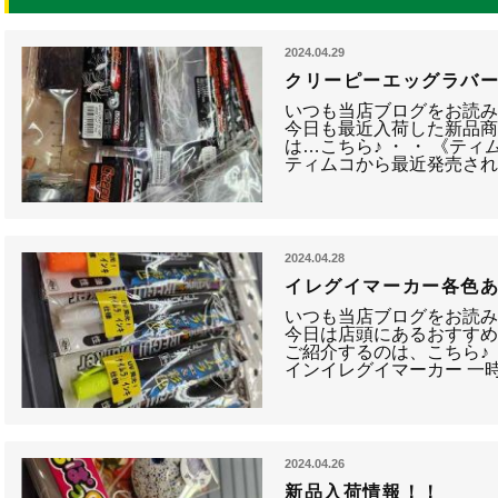
2024.04.29
クリーピーエッグラバー
いつも当店ブログをお読み
今日も最近入荷した新品商品
は…こちら♪ ・ ・ 《テ
ティムコから最近発売さ
2024.04.28
イレグイマーカー各色
いつも当店ブログをお読み
今日は店頭にあるおすすめ
ご紹介するのは、こちら♪ 
インイレグイマーカー 一
2024.04.26
新品入荷情報！！