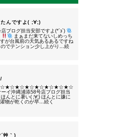
んですよ( ;∀;)
店ブログ担当安部ですよ(*´з`)
まぁまだ来てないしめっち
ですが台風前の天気あるあるですね
なのでテンション少し上がり…続
/
★☆★☆★☆★☆★☆★☆★☆★☆
サーイ沖縄浦添58号店ブログ担当
日ほんとに暑い( ;∀;) ほんとに嫌に
洗濯物が乾くのが早…続く
´艸｀)