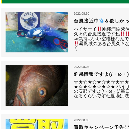
2022.08.30
台風接近中
＆欲しかった
ハイサーイ
沖縄浦添58号
久々の台風接近ですね
ゃ気持ちいい空模様なん
暴風域のある台風久々
く
2022.08.05
釣果情報ですよ(/・ω・)
☆★☆★☆★☆★☆★☆
★☆★☆★☆★☆★ ハイ
の安部ですよ(/・ω・)/ 毎
なるくらいですね夏場は
2022.08.05
買取キャンペーン予告( *