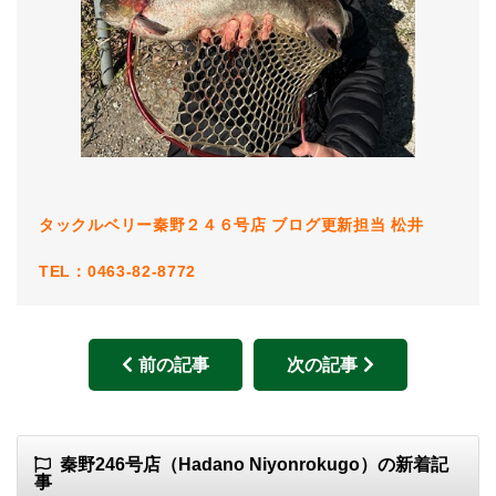
タックルベリー秦野２４６号店 ブログ更新担当 松井
TEL：0463-82-8772
前の記事
次の記事
秦野246号店（Hadano Niyonrokugo）の新着記
事