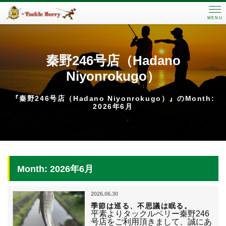
MENU
秦野246号店（Hadano
Niyonrokugo）
『秦野246号店（Hadano Niyonrokugo）』のMonth:
2026年6月
Month: 2026年6月
2026.06.30
季節は巡る、不思議は眠る。
平素よりタックルベリー秦野246
号店をご利用頂きまして、誠にあ