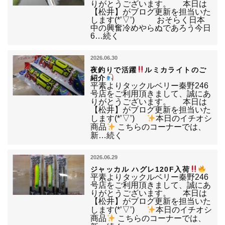
りがとうございます。 本日は
【松井】がブログ更新を担当いた
します(*’▽’) おそらく日本
中の興奮冷めやらぬであろう今日
6…続く
2026.06.30
夜釣りで活躍
ルミカライトのご
紹介
平素よりタックルベリー秦野246
号店をご利用頂きまして、誠にあ
りがとうございます。 本日は
【松井】がブログ更新を担当いた
します(*’▽’)
本日のイチオシ
商品
こちらのコーナーでは、
新…続く
2026.06.29
ジャッカル ハグレ120F入荷
平素よりタックルベリー秦野246
号店をご利用頂きまして、誠にあ
りがとうございます。 本日は
【松井】がブログ更新を担当いた
します(*’▽’)
本日のイチオシ
商品
こちらのコーナーでは、