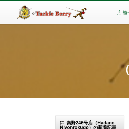
店舗
（
秦野246号店（Hadano
Niyonrokugo）の新着記事