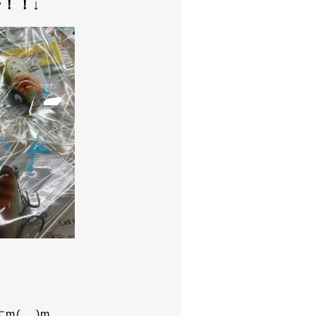
！！↓
(__)m