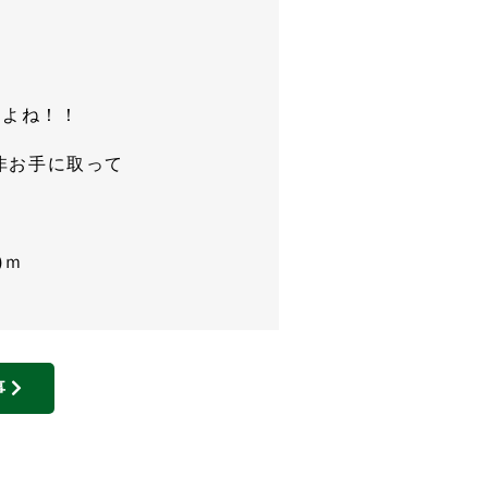
すよね！！
非お手に取って
)ｍ
事