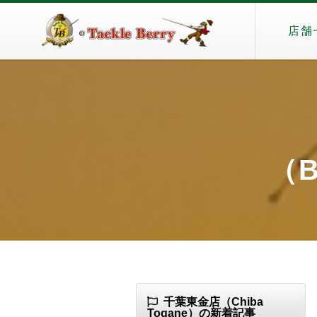
店舗
（B
千葉東金店（Chiba
Togane）の新着記事