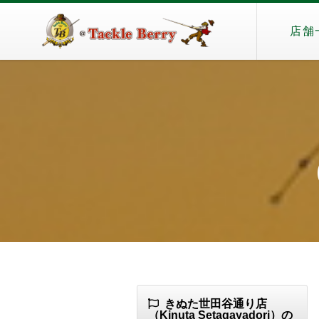
店舗
（
きぬた世田谷通り店
（Kinuta Setagayadori）の