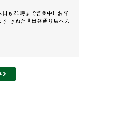
も21時まで営業中!! お客
ます きぬた世田谷通り店への
事