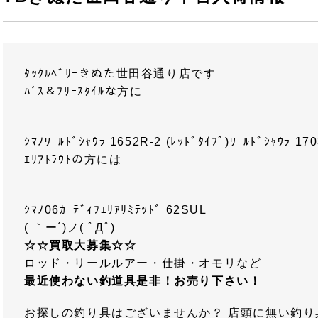
ﾀｯｸﾙﾍﾞﾘｰきぬた世田谷通り店です
ﾊﾞｽ＆ﾌﾘｰｽﾀｲﾙな方に
ｼﾏﾉﾜｰﾙﾄﾞｼｬｳﾗ 1652R-2 (ﾚｯﾄﾞﾀｲﾌﾟ)ﾜｰﾙﾄﾞｼｬｳﾗ 170
ｴﾘｱﾄﾗｳﾄの方には
ｼﾏﾉ06ｶｰﾃﾞｨﾌｴﾘｱﾘﾐﾃｯﾄﾞ 62SUL
( ｀ー´)ノ( ﾟДﾟ)
☆☆買取大募集☆☆
ロッド・リールルアー・仕掛・オモリなど
最近使わない釣道具
是非！お売り下さい！
お探しの釣り具はございませんか？ 店頭に無い釣り具