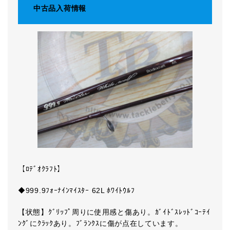
中古品入荷情報
【ﾛﾃﾞｵｸﾗﾌﾄ】
◆999.9ﾌｫｰﾅｲﾝﾏｲｽﾀｰ 62L ﾎﾜｲﾄｳﾙﾌ
【状態】ｸﾞﾘｯﾌﾟ周りに使用感と傷あり。ｶﾞｲﾄﾞｽﾚｯﾄﾞｺｰﾃｲ
ﾝｸﾞにｸﾗｯｸあり。ﾌﾞﾗﾝｸｽに傷が点在しています。