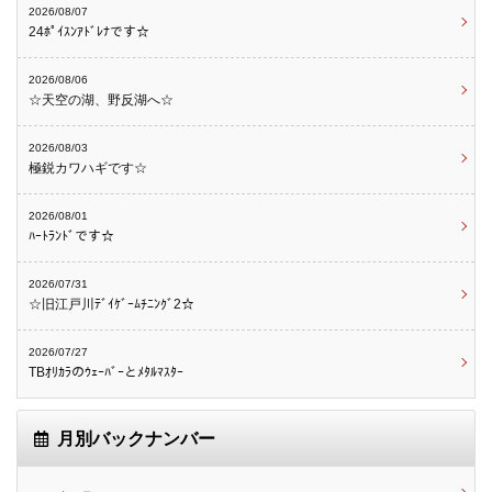
2026/08/07
24ﾎﾟｲｽﾝｱﾄﾞﾚﾅです☆
2026/08/06
☆天空の湖、野反湖へ☆
2026/08/03
極鋭カワハギです☆
2026/08/01
ﾊｰﾄﾗﾝﾄﾞです☆
2026/07/31
☆旧江戸川ﾃﾞｲｹﾞｰﾑﾁﾆﾝｸﾞ2☆
2026/07/27
TBｵﾘｶﾗのｳｪｰﾊﾞｰとﾒﾀﾙﾏｽﾀｰ
月別バックナンバー