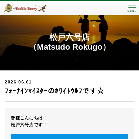
MENU
松戸六号店
（Matsudo Rokugo）
2026.06.01
ﾌｫｰﾅｲﾝﾏｲｽﾀｰのﾎﾜｲﾄｳﾙﾌです☆
皆様こんにちは！
松戸六号店です！