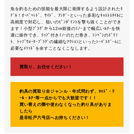
魚を釣るための技能を最大限に発揮するよう設計されたﾓ
ﾃﾞﾙ！ｵｰﾊﾞﾍｯﾄﾞ、ｻｲﾄﾞ、ｱﾝﾀﾞｰといった多彩なｷｬｽﾄｽﾀｲﾙに
高精度で対応し、狙いのﾋﾟﾝﾎﾟｲﾝﾄを撃ち抜くことができ
ます！小型ﾌﾟﾗｸﾞから12㎝前後のﾐﾉｰまで幅広いﾙｱｰを快
適に操作でき、ﾘｯﾌﾟ付きﾐﾉｰのただ巻き、ｼﾝﾍﾟﾝのﾄﾞﾘﾌ
ﾄ、ﾄｯﾌﾟｳｫｰﾀｰﾌﾟﾗｸﾞの繊細なｱｸｼｮﾝといったｼｰﾊﾞｽｹﾞｰﾑに
必要なﾒｿｯﾄﾞを余すことなくこなします。
買取り、お任せください！
釣具の買取り全ジャンル・年式問わず、ﾛｯﾄﾞ・ﾘ
ｰﾙ・ﾙｱｰ等一点からでも大歓迎です！！
買い替えの際や使わなくなった釣り具がありま
したら
是非松戸六号店へお持ちください！