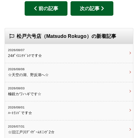
前の記事
次の記事
松戸六号店（Matsudo Rokugo）の新着記事
2026/08/07
24ﾎﾟｲｽﾝｱﾄﾞﾚﾅです☆
2026/08/06
☆天空の湖、野反湖へ☆
2026/08/03
極鋭カワハギです☆
2026/08/01
ﾊｰﾄﾗﾝﾄﾞです☆
2026/07/31
☆旧江戸川ﾃﾞｲｹﾞｰﾑﾁﾆﾝｸﾞ2☆