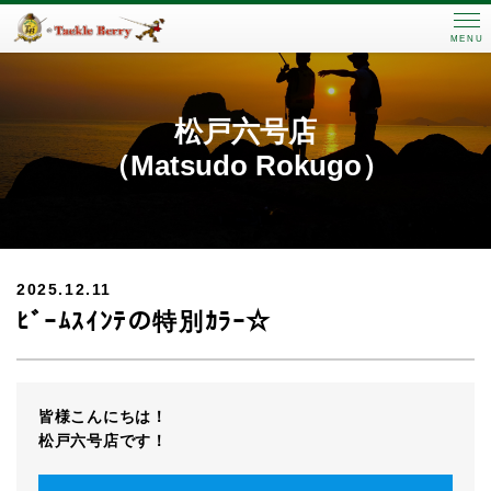
MENU
松戸六号店
（Matsudo Rokugo）
2025.12.11
ﾋﾞｰﾑｽｲﾝﾃの特別ｶﾗｰ☆
皆様こんにちは！
松戸六号店です！