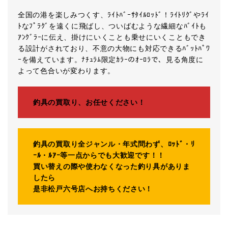
全国の港を楽しみつくす、ﾗｲﾄﾊﾞｰｻﾀｲﾙﾛｯﾄﾞ！ﾗｲﾄﾘｸﾞやﾗｲ
ﾄなﾌﾟﾗｸﾞを遠くに飛ばし、ついばむような繊細なﾊﾞｲﾄも
ｱﾝｸﾞﾗｰに伝え、掛けにいくことも乗せにいくこともでき
る設計がされており、不意の大物にも対応できるﾊﾞｯﾄﾊﾟﾜ
ｰを備えています。ﾅﾁｭﾗﾑ限定ｶﾗｰのｵｰﾛﾗで、見る角度に
よって色合いが変わります。
釣具の買取り、お任せください！
釣具の買取り全ジャンル・年式問わず、ﾛｯﾄﾞ・ﾘ
ｰﾙ・ﾙｱｰ等一点からでも大歓迎です！！
買い替えの際や使わなくなった釣り具がありま
したら
是非松戸六号店へお持ちください！