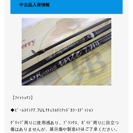
中古品入荷情報
【ﾌｨｯｼｭﾏﾝ】
◆ﾋﾞｰﾑｽｲﾝﾃ7.7ULﾅﾁｭﾗﾑﾘﾐﾃｯﾄﾞｶﾗｰｴﾃﾞｨｼｮﾝ
ｸﾞﾘｯﾌﾟ周りに使用感あり。ﾌﾞﾗﾝｸｽ、ｶﾞｲﾄﾞ周りに目立つ
傷はありませんが、展示傷や製造ﾑﾗはご了承ください。