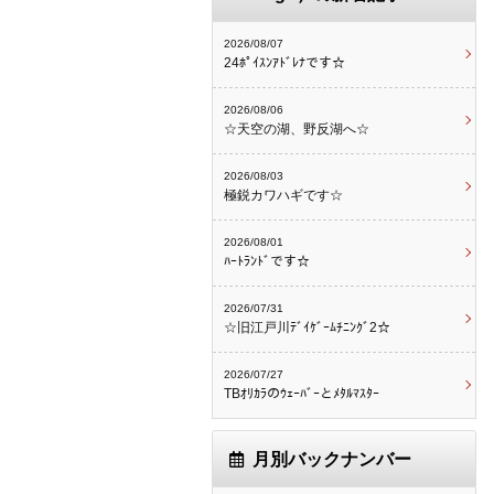
2026/08/07
24ﾎﾟｲｽﾝｱﾄﾞﾚﾅです☆
2026/08/06
☆天空の湖、野反湖へ☆
2026/08/03
極鋭カワハギです☆
2026/08/01
ﾊｰﾄﾗﾝﾄﾞです☆
2026/07/31
☆旧江戸川ﾃﾞｲｹﾞｰﾑﾁﾆﾝｸﾞ2☆
2026/07/27
TBｵﾘｶﾗのｳｪｰﾊﾞｰとﾒﾀﾙﾏｽﾀｰ
月別バックナンバー