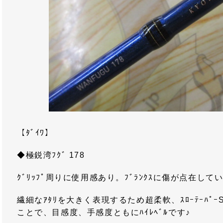
【ﾀﾞｲﾜ】
◆極鋭湾ﾌｸﾞ 178
ｸﾞﾘｯﾌﾟ周りに使用感あり。ﾌﾞﾗﾝｸｽに傷が点在して
繊細なｱﾀﾘを大きく表現するため超柔軟、ｽﾛｰﾃｰﾊﾟ
ことで、目感度、手感度ともにﾊｲﾚﾍﾞﾙです♪