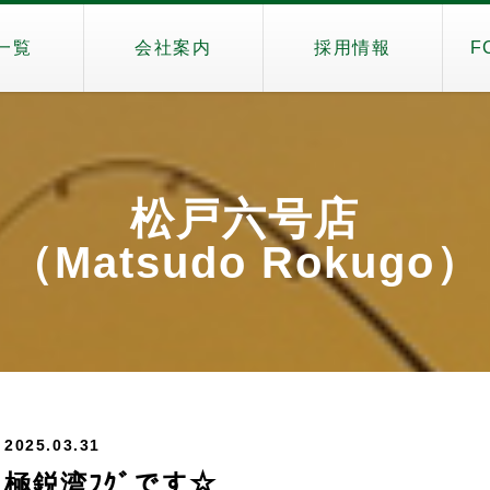
一覧
会社案内
採用情報
F
松戸六号店
（Matsudo Rokugo）
2025.03.31
極鋭湾ﾌｸﾞです☆