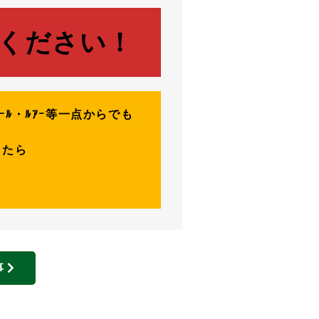
ください！
ｰﾙ・ﾙｱｰ等一点からでも
したら
事