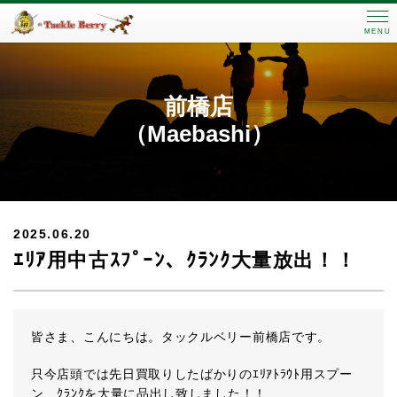
MENU
前橋店
（Maebashi）
2025.06.20
ｴﾘｱ用中古ｽﾌﾟｰﾝ、ｸﾗﾝｸ大量放出！！
皆さま、こんにちは。タックルベリー前橋店です。
只今店頭では先日買取りしたばかりのｴﾘｱﾄﾗｳﾄ用スプー
ン、ｸﾗﾝｸを大量に品出し致しました！！