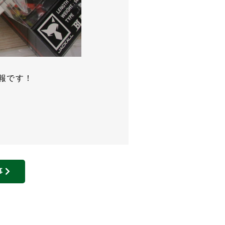
情報です！
事