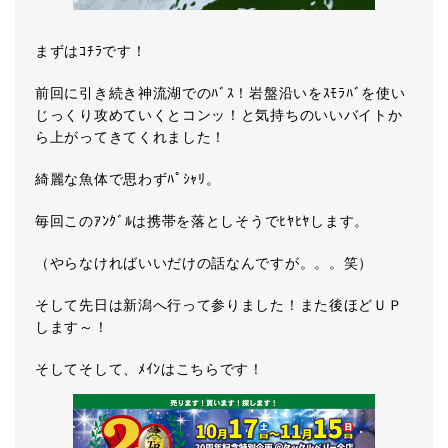
まずはｺﾁﾗです！
前回に引き続き神流湖でのﾊﾞｽ！岩盤沿いをｽﾓﾗﾊﾞを使い
じっくり攻めていくとコンッ！と気持ちのいいバイトか
ら上がってきてくれました！
綺麗な魚体で思わずﾊﾟｼｬﾘ。
毎回このｱﾝｸﾞﾙは携帯を落としそうでﾋﾔﾋﾔします。
（やらなければいいだけの話なんですが。。。笑）
そして先日は新潟へ行って参りました！また後ほどＵＰ
します～！
そしてそして、ﾒｲﾝはこちらです！