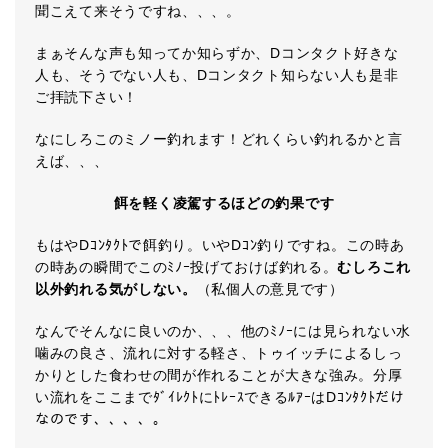
聞こえて来そうですね、、、。
まぁそんな声も知ってか知らずか、Dコンタクト好きな
人も、そうでない人も、Dコンタクト知らない人も是非
ご拝読下さい！
なにしろこのミノー釣れます！どれくらい釣れるかと言
えば、、、
餌を軽く凌駕するほどの釣果です
もはやDｺﾝﾀｸﾄで餌釣り。いやDｺﾝ釣りですね。この時あ
の時あの瞬間でこのﾐﾉｰ投げておけば釣れる。
むしろこれ
以外釣れる気がしない。
（私個人の意見です）
なんでそんなに良いのか、、、他のﾐﾉｰには見られない水
噛みの良さ、流れに対する軽さ、トゥイッチによるしっ
かりとした食わせの間が作れることが大きな強み。分厚
い流れをここまでﾀﾞｲﾚｸﾄにﾄﾚｰｽできるﾙｱｰはDｺﾝﾀｸﾄだけ
なのです、、、、。