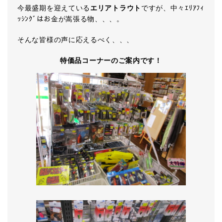
今最盛期を迎えている
エリアトラウト
ですが、中々ｴﾘｱﾌｨ
ｯｼﾝｸﾞはお金が嵩張る物、、、。
そんな皆様の声に応えるべく、、、
特価品コーナーのご案内です！