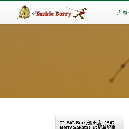
店舗
BiG Berry酒田店（BiG
Berry Sakata）の新着記事