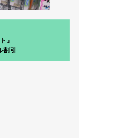
】
イト』
ル割引