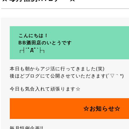
こんにちは！
BB酒田店のいとうです
┌┤´ﾟДﾟ`├┐
本日も朝からアジ活に行ってきました(笑)
後ほどブログにて公開させていただきます(´▽｀*)
今日も気合入れて頑張ります☆
☆お知らせ☆
毎月恒例企画!!