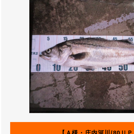
【Ａ様・庄内河川/80Ｕ