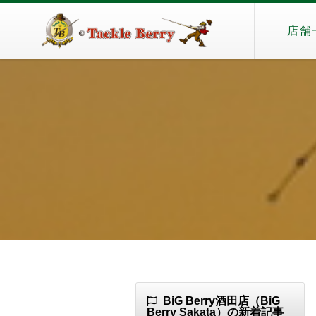
店舗
BiG Berry酒田店（BiG
Berry Sakata）の新着記事