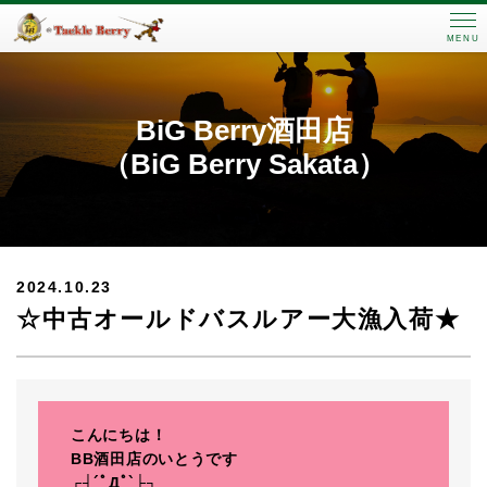
MENU
BiG Berry酒田店
（BiG Berry Sakata）
2024.10.23
☆中古オールドバスルアー大漁入荷★
こんにちは！
BB酒田店のいとうです
┌┤´ﾟДﾟ`├┐