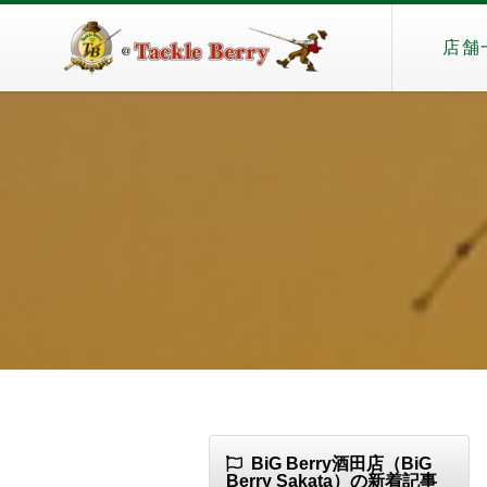
店舗
BiG Berry酒田店（BiG
Berry Sakata）の新着記事