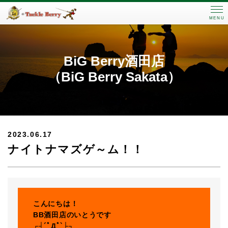
MENU
BiG Berry酒田店
（BiG Berry Sakata）
2023.06.17
ナイトナマズゲ～ム！！
こんにちは！
BB酒田店のいとうです
┌┤´ﾟДﾟ`├┐