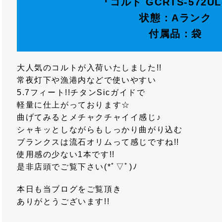
『コルト GCRTS-572UL
状態：Aランク
付属品：袋
大人気のコルトが入荷いたしました!!
常夜灯下や漁港内などで使いやすい
5.7フィート!!チタンSicガイドで
軽量に仕上がっております☆
曲げてみるとメチャクチャイイ感じ♪
シャキッとしながらもしっかり曲がり込む
ブランクスは流石オリムって感じですね!!
使用感の少ない1本です!!
是非店頭でご覧下さい(*ﾟ▽ﾟ)ﾉ
本日も当ブログをご覧頂き
ありがとうございます!!