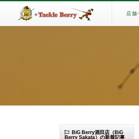
店舗
BiG Berry酒田店（BiG
Berry Sakata）の新着記事