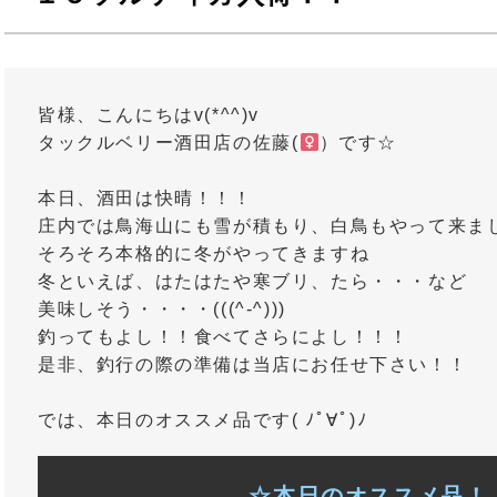
皆様、こんにちはv(*^^)v
タックルベリー酒田店の佐藤(
）です☆
本日、酒田は快晴！！！
庄内では鳥海山にも雪が積もり、白鳥もやって来ま
そろそろ本格的に冬がやってきますね
冬といえば、はたはたや寒ブリ、たら・・・など
美味しそう・・・・(((^-^)))
釣ってもよし！！食べてさらによし！！！
是非、釣行の際の準備は当店にお任せ下さい！！
では、本日のオススメ品です( ﾉﾟ∀ﾟ)ﾉ
☆本日のオススメ品！