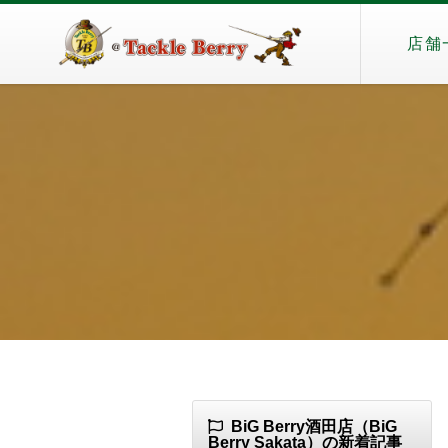
店舗
BiG Berry酒田店（BiG
Berry Sakata）の新着記事