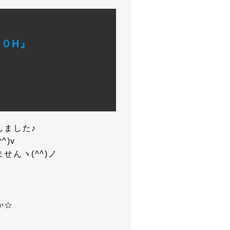
０H』
しました♪
^)v
せんヽ(
^^
)ノ
か☆