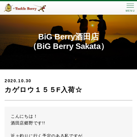
MENU
BiG Berry酒田店
（BiG Berry Sakata）
2020.10.30
カゲロウ１５５F入荷☆
こんにちは！
酒田店郷野です!!
近々釣りに行く予定のある私ですが