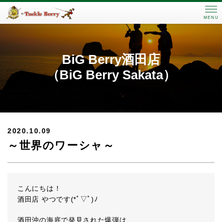
MENU
BiG Berry酒田店
（BiG Berry Sakata）
2020.10.09
～世界のワーシャ～
こんにちは！
酒田店 やつです(*ﾟ▽ﾟ)ﾉ
酒田沖の海底で発見された爆弾は