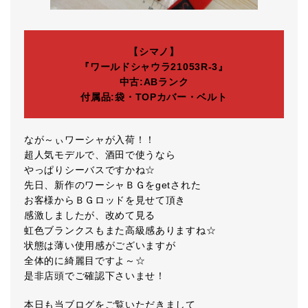
【シマノ】
『ワールドシャウラ21053R-3』
中古:ABランク
付属品:袋・TOPカバー・ベルト
なが～ぃワーシャが入荷！！
超人気モデルで、酒田で使うなら
やっぱりシーバスですかね☆
先日、新作のワーシャＢＧをgetされた
お客様からＢＧロッドを見せて頂き
感激しましたが、改めて見る
虹色ブランクスもまた高級感ありますね☆
状態は薄い使用感がございますが
全体的に綺麗目ですよ～☆
是非店頭でご確認下さいませ！
本日も当ブログをご覧いただきまして