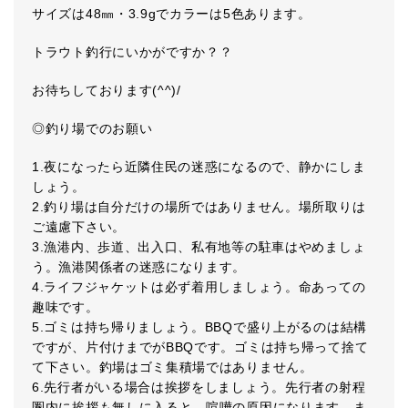
サイズは48㎜・3.9gでカラーは5色あります。
トラウト釣行にいかがですか？？
お待ちしております(^^)/
◎釣り場でのお願い
1.夜になったら近隣住民の迷惑になるので、静かにしま
しょう。
2.釣り場は自分だけの場所ではありません。場所取りは
ご遠慮下さい。
3.漁港内、歩道、出入口、私有地等の駐車はやめましょ
う。漁港関係者の迷惑になります。
4.ライフジャケットは必ず着用しましょう。命あっての
趣味です。
5.ゴミは持ち帰りましょう。BBQで盛り上がるのは結構
ですが、片付けまでがBBQです。ゴミは持ち帰って捨て
て下さい。釣場はゴミ集積場ではありません。
6.先行者がいる場合は挨拶をしましょう。先行者の射程
圏内に挨拶も無しに入ると、喧嘩の原因になります。ま