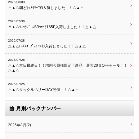
2026/08/03
△▲△朝どれｽｲﾏｰTG入荷しました！！△▲△
2026/07/30
△▲△ｿﾆｯｸﾌﾞｰﾑSBｳｪｲｸ165F入荷しました！！△▲△
2026/07/28
△▲△F-ｴｽｹｰﾌﾟｽｲﾑﾂｲﾝ入荷しました！！△▲△
2026/07/26
△▲△本日最終日！！増割会員様限定「新品」最大20％OFFセール！！
△▲△
2026/07/25
△▲△タックルベリーDAY開催！！△▲△
月別バックナンバー
2026年8月(2)