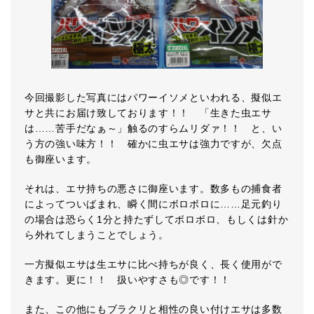
今回撮影した写真にはパワーイソメといわれる、擬似エ
サと共にお届け致しております！！ 「生きた虫エサ
は……苦手だなぁ～」触るのすらムリダァ！！ と、い
う方の強い味方！！ 確かに虫エサは強力ですが、欠点
も御座います。
それは、エサ持ちの悪さに御座います。数多もの捕食者
によってついばまれ、瞬く間にボロボロに……足元釣り
の場合は恐らく1分と持たずしてボロボロ、もしくは針か
ら外れてしまうことでしょう。
一方擬似エサは生エサに比べ持ちが良く、長く使用がで
きます。更に！！ 扱いやすさも◎です！！
また、この他にもブラクリと相性の良い付けエサは多数