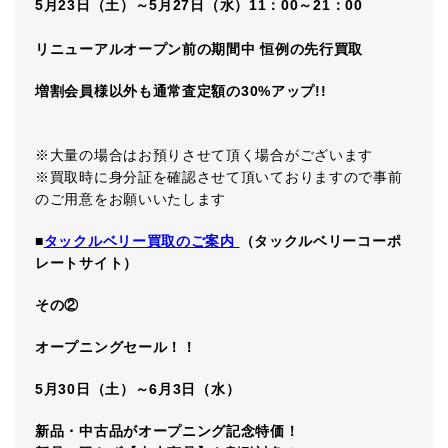
5
月
23
日（土）～
5
月
27
日（水）
11
：
00
～
21
：
00
リニューアルオープン前の期間中
恒例の先行買取
増割会員様以外
も
通常査定額の
30%
アップ
!!
※大量の場合はお預りさせて頂く場合がございます
※買取時に身分証を確認させて頂いておりますので事前
のご用意をお願いいたします
■
タックルベリー買取のご案内
（タックルベリーコーポ
レートサイト）
その②
オープニングセール！！
5
月
30
日（土）～
6
月
3
日（水）
新品・中古品がオープニング記念特価！