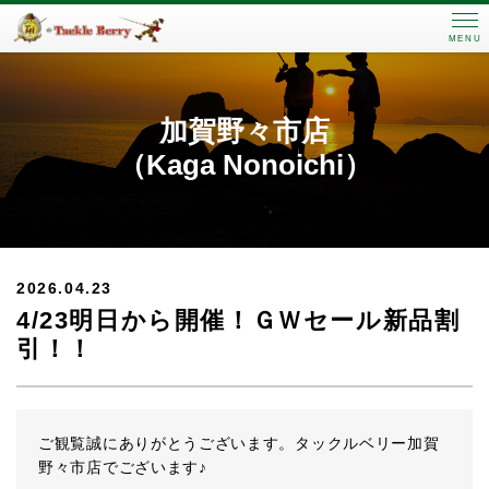
MENU
加賀野々市店
（Kaga Nonoichi）
2026.04.23
4/23明日から開催！ＧＷセール新品割
引！！
ご観覧誠にありがとうございます。タックルベリー加賀
野々市店でございます♪