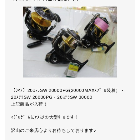
【ｼﾏﾉ】20ｽﾃﾗSW 20000PG(20000MAXｽﾌﾟｰﾙ装着）・
20ｽﾃﾗSW 20000PG・20ｽﾃﾗSW 30000
上記商品が入荷！
ﾏｸﾞﾛｹﾞｰﾑにｵｽｽﾒの大型ﾘｰﾙです！
沢山のご来店心よりお待ちしております♪