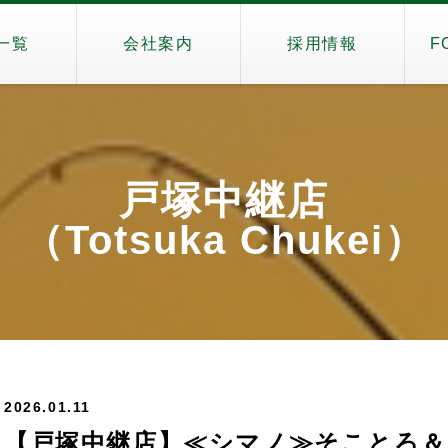
一覧
会社案内
採用情報
F
戸塚中継店
（Totsuka Chukei）
2026.01.11
【戸塚中継店】≪シマノ≫そことろ＆お