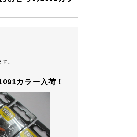
。
ます。
091カラー入荷！