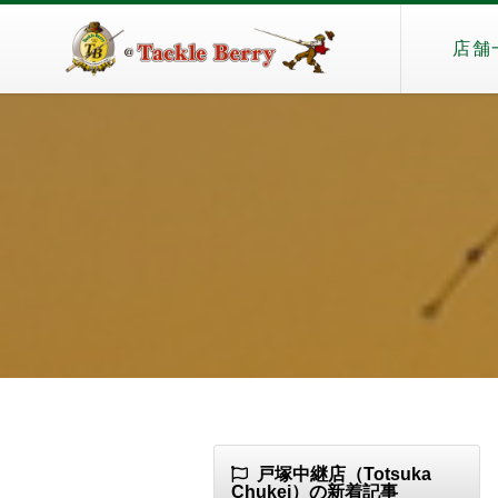
店舗
戸塚中継店（Totsuka
Chukei）の新着記事