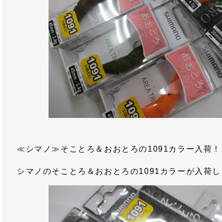
≪シマノ≫そことろ＆おおとろの1091カラー入荷！
シマノのそことろ＆おおとろの1091カラーが入荷