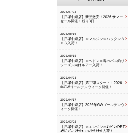
2026/07/24
【戸塚中継店】新品激安！2026 サマー
セール開催！残り3日
2026/05/16
【戸塚中継店】≪マルジン≫ハックン８
０Ｓ入荷！
2026/05/15
【戸塚中継店】≪ヘドン≫春のバス釣り
シーズン向けルアー入荷！
2026/04/23
【戸塚中継店】第二弾スタート！2026
年GWゴールデンウィーク開催！
2026/04/17
【戸塚中継店】2026年GWゴールデンウ
ィーク開催！
2026/03/02
【戸塚中継店】≪エンジン≫ｴﾝｼﾞﾝxDRT
ｺﾗﾎﾞﾀｲﾆｰｸﾗｯｼｭLowｻﾂｷﾄﾗｳﾄ入荷！