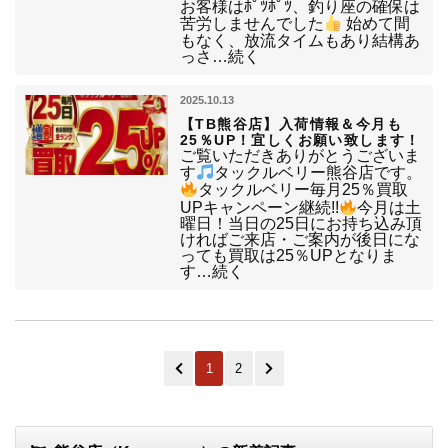
お客様はﾎﾟﾂﾎﾟﾂ、釣り座の確保は
苦労しませんでした
始めて間
もなく、放流タイムもあり結構あ
っさ…続く
2025.10.13
【TB熊谷店】入荷情報＆今月も
25％UP！宜しくお願い致します！
ご覧いただきありがとうございま
す
タックルベリー熊谷店です。
タックルベリー毎月25％買取
UPキャンペーン継続!!
今月は土
曜日！当日の25日にお持ち込み頂
ければご来店・ご案内が後日にな
っても買取は25％UPとなりま
す…続く
1
2