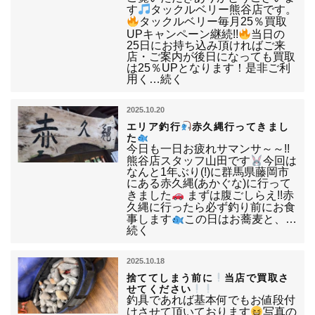
す
タックルベリー熊谷店です。
タックルベリー毎月25％買取
UPキャンペーン継続!!
当日の
25日にお持ち込み頂ければご来
店・ご案内が後日になっても買取
は25％UPとなります！是非ご利
用く…続く
2025.10.20
エリア釣行
赤久縄行ってきまし
た
今日も一日お疲れサマンサ～～!!
熊谷店スタッフ山田です
今回は
なんと1年ぶり(!)に群馬県藤岡市
にある赤久縄(あかぐな)に行って
きました
まずは腹ごしらえ!!赤
久縄に行ったら必ず釣り前にお食
事します
この日はお蕎麦と、…
続く
2025.10.18
捨ててしまう前に
当店で買取さ
せてください
釣具であれば基本何でもお値段付
けさせて頂いております
写真の