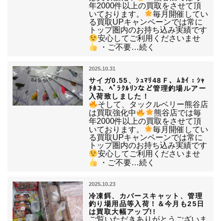
年2000件以上の買取をさせて頂
いております。
毎月開催してい
る買取UPキャンペーンでは常に
トップ圏内のお持ち込み実績です
安心してご利用くださいませ
・ご不要…続く
2025.10.31
サイガ0.55、ｼｭﾏﾘ48Ｆ、ﾑｶｲ：ｼｬ
ﾁﾎｺ、ﾍﾟﾗｸﾙﾘﾝなど管理釣場ルアー
入荷致しました！
そして、タックルベリー熊谷店
は買取強化中
熊谷店では毎
年2000件以上の買取をさせて頂
いております。
毎月開催してい
る買取UPキャンペーンでは常に
トップ圏内のお持ち込み実績です
安心してご利用くださいませ
・ご不要…続く
2025.10.23
冷凍餌、カバースキャット、管理
釣り場用品等入荷！＆今月も25日
は買取大幅アップ!!
ご覧いただきありがとうございま