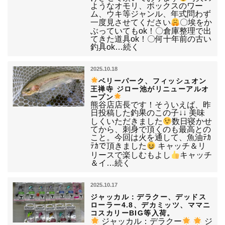
ようなオモリ、ボックスのワー
ム、ウキ等ジャンル、年式問わず
一度見させてください
〇埃をか
ぶっていてもok！〇倉庫整理で出
てきた道具ok！〇何十年前の古い
釣具ok…続く
2025.10.18
ベリーパーク、フィッシュオン
王禅寺 ジロー池がリニューアルオ
ープン
熊谷店店長です！そういえば、昨
日投稿した釣果のこの子↓↓ 美味
しくいただきました
数日寝かせ
てから、刺身で頂くのも最高との
こと。今回は火を通して、魚油ﾃｶ
ﾃｶで頂きました
キャッチ＆リ
リースで楽しむもよし
キャッチ
＆イ…続く
2025.10.17
ジャッカル：デラクー、デッドス
ローラー4.8、デカミッツ、ママニ
コスカリーBIG等入荷。
ジャッカル：デラクー
ジ