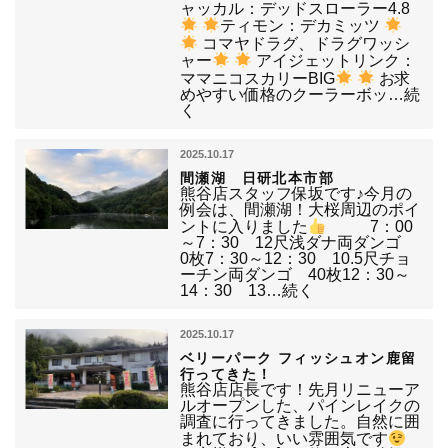
ャッカル：デッドスローラー4.8
ティモン：デカミッツ
コマヤドラグ、ドラグワッシ
ャー
アイジェットリンク：
ママニコスカリーBIG
お求
めやすい価格のクーラーボッ…続
く
2025.10.17
間瀬湖 日研北本市部
熊谷店スタッフ保坂です♪今月の
例会は、間瀬湖！大桜周辺のポイ
ントに入りました
7：00
～7：30 12尺浅ダナ両ダンゴ
0枚7：30～12：30 10.5尺チョ
ーチン両ダンゴ 40枚12：30～
14：30 13…続く
2025.10.17
ベリーパーク フィッシュオン鹿留
行ってきた！
熊谷店店長です！先月リニューア
ルオープンした、パインレイクの
調査に行ってきました。自然に囲
まれており、いい雰囲気です