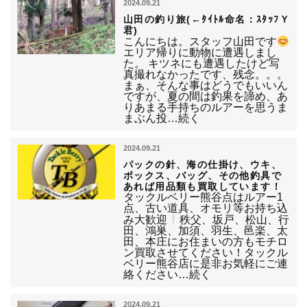
2024.09.21
山田の釣り旅(←ﾀｲﾄﾙ命名：ｽﾀｯﾌＹ
君)
こんにちは。スタッフ山田です
エリア帰りに動物に遭遇しまし
た。 キツネにも遭遇したけど写
真撮れなかったです、残念。。。
まぁ、そんな事はどうでもいいん
ですが、夏の間は釣果を諦め、あ
りあまる手持ちのルアーを思うま
まぶん投…続く
2024.09.21
パックの針、海の仕掛け、ウキ、
ボックス、バッグ、その他釣具で
あれば用品類も買取しています！
タックルベリー熊谷点はルアー1
点、古い道具、オモリ等お持ち込
み大歓迎
秩父、坂戸、松山、行
田、鴻巣、加須、羽生、邑楽、太
田、本庄にお住まいの方もモチロ
ン買取させてください！タックル
ベリー熊谷店に是非お気軽にご連
絡ください…続く
2024.09.21