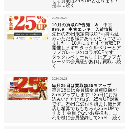
ても買取は25％UPとなります！
是非…続く
2024.09.26
10月の買取CP告知 ＆ 中古
999.9 中古エレキ 入荷情報
先日の25日限定買取CPお持ち込
みいただき誠にありがとうござい
ました！ 10月にまたすぐ買取CP
開催します!!! タックルベリーとア
ップガレージのコラボCPです！
タックルベリーもしくはアップガ
レージの会員証があれば買取…続
く
2024.09.23
毎月25日は買取額25％アップ
毎月25日は会員様全員買取額が
25％アップします!!! 25日にお持
込みいただければ、25％UP対象
です。25日に受付を済まし後日来
店し精算でももちろん25％UPで
すよ！ 会員でないお客様も、こ
れを機に会員登録して25％…続く