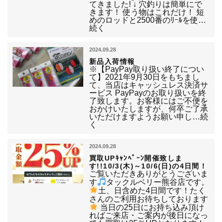
てきました! ↓ 穴釣りは簡単にで
きます！ 使う物はこれだけ！ 短
めのロッドと2500番のﾘｰﾙを使…
続く
2024.09.28
新品入荷情報
※【PayPay取り扱い終了につい
て】2021年9月30日をもちまし
て、当店はキャッシュレス決済サ
ービス PayPayのお取り扱いを終
了致します。お客様にはご不便を
おかけいたしますが、何卒ご了承
いただけますようお願い申し…続
く
2024.09.28
買取UPｷｬﾝﾍﾟｰﾝ開催致しま
す!!10/3(木)～10/6(日)の4日間！
ご覧いただきありがとうございま
す
タックルベリー熊谷店です。
土、日含めた4日間です！たく
さんのご利用お待ちしております
当日の25日にお持ち込み頂け
ればご来店・ご案内が後日になっ