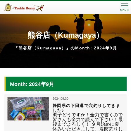
MENU
熊谷店（Kumagaya）
『熊谷店（Kumagaya）』のMonth: 2024年9月
Month: 2024年9月
2024.09.30
静岡県の下田港で穴釣りしてきま
した♪
調子どうですか！全力で書くので
皆さんも全力で読んで下さい！最
後までよろしく！ ９月始めに夏
休みいただきまして、堤防釣りし