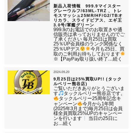
新品入荷情報 999.9マイスター
グレーウルフ/63ML-TRZ 、トレ
モスマッシュ25MR/HF/G2/TBオ
リカラ、スライドピアス、エギ王
3.0号/軍艦グリーン
999.9のお電話でのお取置きや通
信販売は承っておりませんのでご
了承ください 毎月25日は買取
25％UP会員様のランク関係なく
25％UPデス
今月も25日、買
取のご利用お待ちしております
※【PayPay取り扱い終了…続く
2024.09.20
9月25日は25%買取UP!! (タック
ルベリー熊谷店)
ご覧いただきありがとうございま
す
タックルベリー熊谷店です。
タックルベリー25周年記念キ
ャンペーン
今月から1年間
(2025年3月まで)毎月25日は会員
様全員買取25%UPのキャンペー
ンを行います
当日の25日に
お…続く