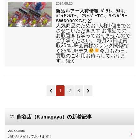
2024.09.20
新品ルアー入荷情報 ﾊﾟﾗﾄ、ｳﾙｷ、
ﾎﾟｹﾓﾝﾙｱｰ、ﾌﾘｯﾊﾟｰTG、ﾂｲﾝﾊﾟﾜｰ
SW6000XGなど
人気商品のためお1人様1個までと
させていただきます お電話での
お取置きも承っておりませんので
ご了承ください。 毎月25日は買
取25％UP会員様のランク関係な
く25％UPデス
今月も25日、
買取のご利用お待ちしておりま
す…続く
1
2
3
熊谷店（Kumagaya）の新着記事
2026/08/04
消耗品入荷しております！