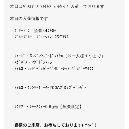
本日はﾊﾞｽﾙｱｰとｿﾙﾄﾙｱｰが続々と入荷しております
本日の入荷情報です
・ﾌﾞﾘｰﾃﾞﾝ・魚骨44ｼｬﾛｰ
・ﾌﾞﾙｰﾌﾞﾙｰ・ﾌﾞﾛｰｳｨﾝ125Fｽﾘﾑ
・ﾘｭｰｷﾞ・R-ｳﾞｧﾝｶﾞｰﾄﾞﾏｲｸﾛ（お一人様１つまで）
・ﾒｶﾞﾊﾞｽ・ﾏｸﾞﾄﾞﾗﾌﾄ5
・ﾃｨﾑｺ・ﾚｯﾄﾞﾍﾟｯﾊﾟｰﾍﾞｲﾋﾞｰﾚｯﾄﾞﾍﾟｯﾊﾟｰﾏｲｸﾛ
・ﾃｨﾑｺ・ｸﾗﾝｷｰﾀﾞｰﾀｰ200Aﾌﾟﾛｯﾌﾟﾍﾟｯﾊﾟｰ
・ｻｳﾘﾌﾞ・ｼｬｰｽﾌｨｰ0.6g極【魚矢限定】
皆様のご来店、お待ちしております( ^ω^ )