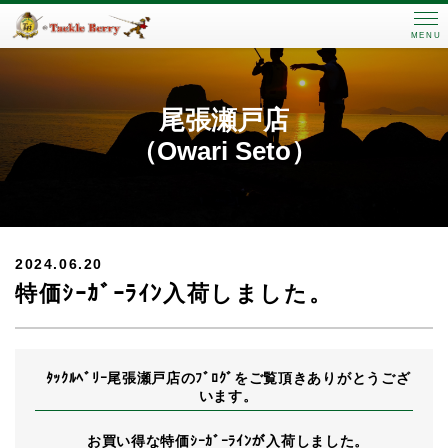
MENU
尾張瀬戸店
（Owari Seto）
2024.06.20
特価ｼｰｶﾞｰﾗｲﾝ入荷しました。
ﾀｯｸﾙﾍﾞﾘｰ尾張瀬戸店のﾌﾞﾛｸﾞをご覧
頂きありがとうござ
います。
お買い得な
特価ｼｰｶﾞｰﾗｲﾝが入荷しました。