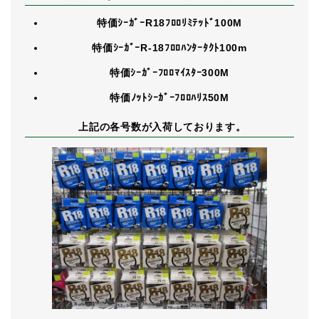
特価ｼｰｶﾞｰR18ﾌﾛﾛﾘﾐﾃｯﾄﾞ100M
特価ｼｰｶﾞｰR-18ﾌﾛﾛﾊﾝﾀｰﾀｸﾄ100m
特価ｼｰｶﾞｰﾌﾛﾛﾏｲｽﾀｰ300M
特価ﾉｯﾄｼｰｶﾞｰﾌﾛﾛﾊﾘｽ50M
上記の各号数が入荷しております。