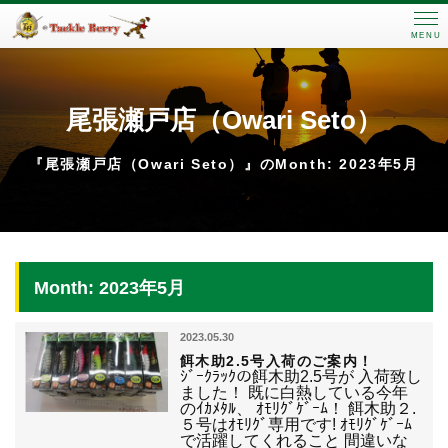
MENU
尾張瀬戸店（Owari Seto）
『尾張瀬戸店（Owari Seto）』のMonth: 2023年5月
Month: 2023年5月
2023.05.30
餌木助2.5号入荷のご案内！
ｼﾞｰｸﾗｯｸの餌木助2.5号が 入荷致し
ました！ 既に白熱している今年
のｲｶﾒﾀﾙ、 ｵﾓﾘｸﾞｹﾞｰﾑ！ 餌木助２.
５号はｵﾓﾘｸﾞ専用です! ｵﾓﾘｸﾞｹﾞｰﾑ
で活躍してくれること 間違いな