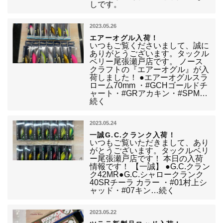
しです。
2023.05.26
エアーオグル入荷！
いつもご覧くださいまして、誠に
ありがとうございます。タックル
ベリー尾張瀬戸店です。 ノース
クラフトの『エアーオグル』が入
荷しました！ ●エアーオグルスラ
ローム70mm ・#GCHゴールドチ
ャート・#GRアカキン・#SPM…
続く
2023.05.24
一誠G.C.クランク入荷！
いつもご覧いただきまして、あり
がとうございます。タックルベリ
ー尾張瀬戸店です！ 本日の入荷
情報です！ 【一誠】 ●G.C.クラン
ク42MR●G.C.シャロークランク
40SRチーラ カラー ・#01村上シ
ャッド・#07キン…続く
2023.05.22