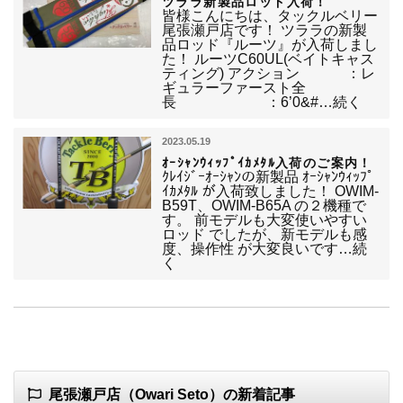
ツララ新製品ロッド入荷！
皆様こんにちは、タックルベリー
尾張瀬戸店です！ ツララの新製
品ロッド『ルーツ』が入荷しまし
た！ ルーツC60UL(ベイトキャス
ティング) アクション ：レ
ギュラーファースト全
長 ：6’0&#…続く
2023.05.19
ｵｰｼｬﾝｳｨｯﾌﾟｲｶﾒﾀﾙ入荷のご案内！
ｸﾚｲｼﾞｰｵｰｼｬﾝの新製品 ｵｰｼｬﾝｳｨｯﾌﾟ
ｲｶﾒﾀﾙ が入荷致しました！ OWIM-
B59T、OWIM-B65A の２機種で
す。 前モデルも大変使いやすい
ロッド でしたが、新モデルも感
度、操作性 が大変良いです…続
く
尾張瀬戸店（Owari Seto）の新着記事