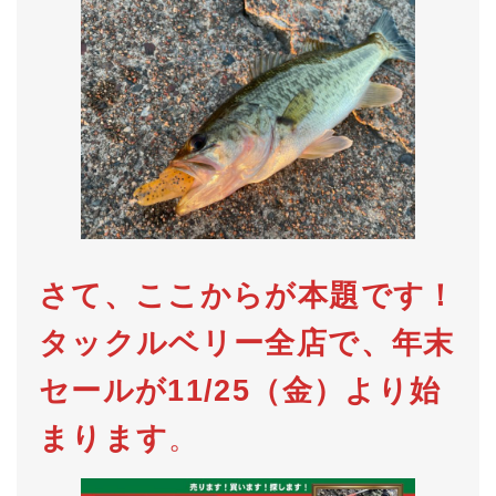
さて、ここからが本題です！
タックルベリー全店で、年末
セールが11/25（金）より始
まります
。