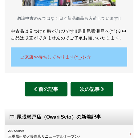
勿論中古のみではなく日々新品商品も入荷しています!!
中古品は見つけた時がﾁｬﾝｽです!!是非尾張瀬戸へ(^^)※中
古品は取置ができませんのでご了承お願いいたします。
ご来店お待ちしております(^_-)-☆
前の記事
次の記事
尾張瀬戸店（Owari Seto）の新着記事
2026/08/05
三重県伊勢ノ鈴鹿店リニューアルオープン♪