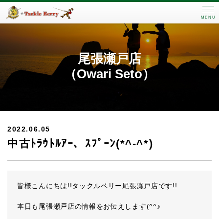
MENU
尾張瀬戸店
（Owari Seto）
2022.06.05
中古ﾄﾗｳﾄﾙｱｰ、ｽﾌﾟｰﾝ(*^-^*)
皆様こんにちは!!タックルベリー尾張瀬戸店です!!
本日も尾張瀬戸店の情報をお伝えします(^^♪