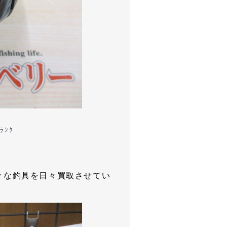
ﾗﾝｸ
…様々な釣具を日々買取させてい