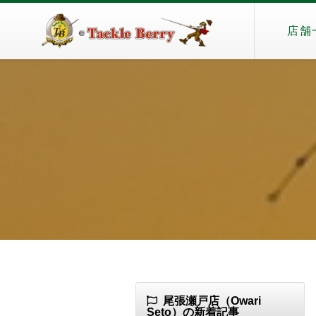
店舗
尾張瀬戸店（Owari
Seto）の新着記事