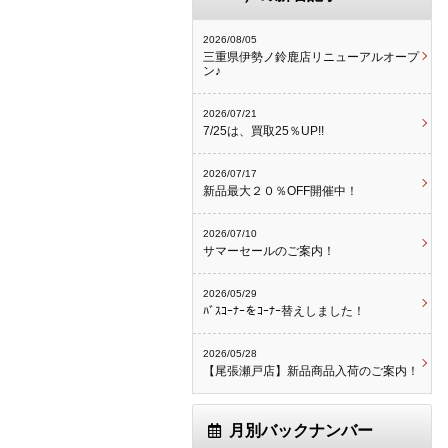
2026/08/05
三重県伊勢ノ鈴鹿店リニューアルオープ
ン♪
2026/07/21
7/25は、買取25％UP!!
2026/07/17
新品最大２０％OFF開催中！
2026/07/10
サマーセールのご案内！
2026/05/29
ﾊﾞｽｺｰﾅｰをｺｰﾅｰ替えしました！
2026/05/28
【尾張瀬戸店】新品商品入荷のご案内！
月別バックナンバー