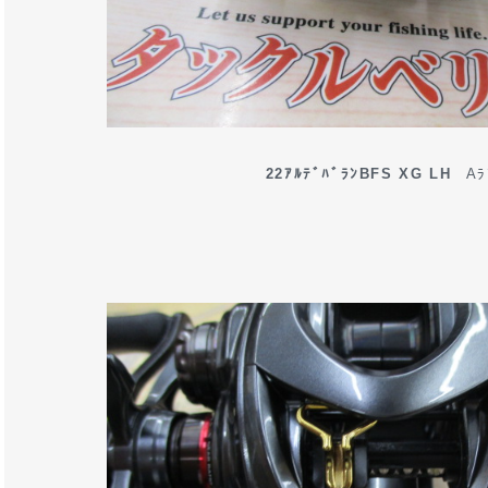
22ｱﾙﾃﾞﾊﾞﾗﾝBFS XG LH
Aﾗ