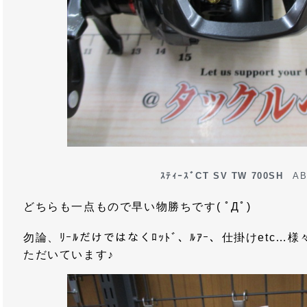
ｽﾃｨｰｽﾞCT SV TW 700SH
AB
どちらも一点もので早い物勝ちです( ﾟДﾟ)
勿論、ﾘｰﾙだけではなくﾛｯﾄﾞ、ﾙｱｰ、仕掛けetc
ただいています♪