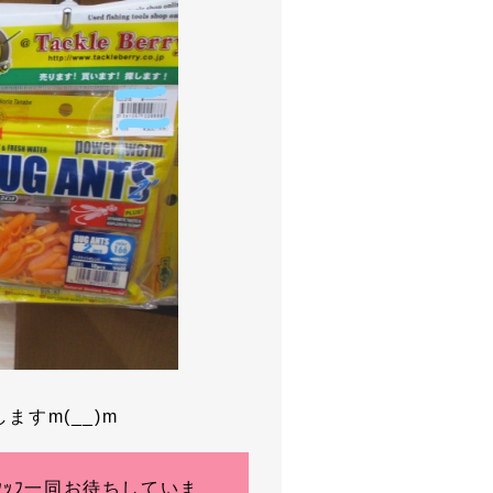
すm(__)m
ｽﾀｯﾌ一同お待ちしていま