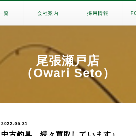
一覧
会社案内
採用情報
F
尾張瀬戸店
（Owari Seto）
2022.05.31
中古釣具、続々買取しています♪