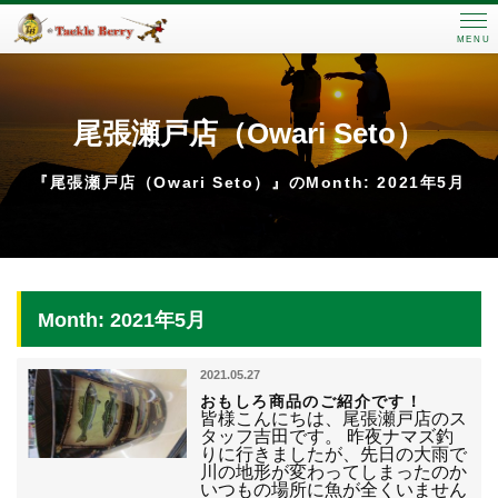
MENU
尾張瀬戸店（Owari Seto）
『尾張瀬戸店（Owari Seto）』のMonth: 2021年5月
Month: 2021年5月
2021.05.27
おもしろ商品のご紹介です！
皆様こんにちは、尾張瀬戸店のス
タッフ吉田です。 昨夜ナマズ釣
りに行きましたが、先日の大雨で
川の地形が変わってしまったのか
いつもの場所に魚が全くいません