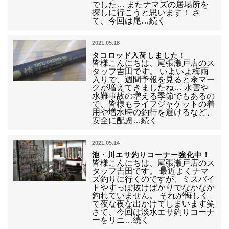
でした… またナマズの居場所を
探しに行こうと思います！ さ
て、今回は尾…続く
2021.05.18
タコロッド入荷しました！
皆様こんにちは、尾張瀬戸店のス
タッフ吉田です。 いよいよ梅雨
入りで、週間予報を見ると傘マー
クが増えてきましたね… 水害や
水難事故の増える季節でもあるの
で、皆様もライフジャケットの着
用や増水時の釣行を避けるなど、
安全に配慮…続く
2021.05.14
池・川エサ釣りコーナー強化中！
皆様こんにちは、尾張瀬戸店のス
タッフ吉田です。 最近よくナマ
ズ釣りに行くのですが、ミスバイ
トやすっぽ抜けばかりでなかなか
釣れていません。 それが悔しく
て夜な夜な出かけてしまいます笑
さて、今回は淡水エサ釣りコーナ
ーをリニ…続く