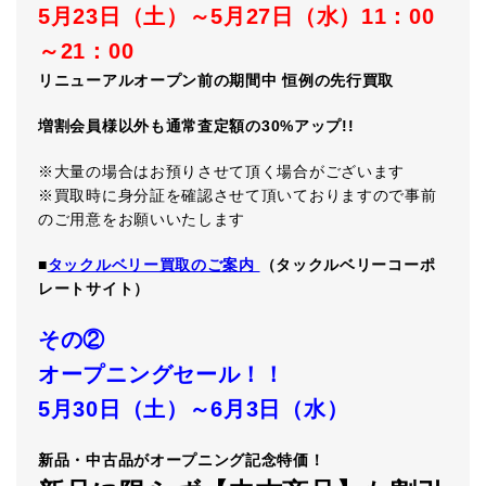
5
月
23
日（土）～
5
月
27
日（水）
11
：
00
～
21
：
00
リニューアルオープン前の期間中
恒例の先行買取
増割会員様以外
も
通常査定額の
30%
アップ
!!
※大量の場合はお預りさせて頂く場合がございます
※買取時に身分証を確認させて頂いておりますので事前
のご用意をお願いいたします
■
タックルベリー買取のご案内
（タックルベリーコーポ
レートサイト）
その②
オープニングセール！！
5
月
30
日（土）～
6
月
3
日（水）
新品・中古品がオープニング記念特価！