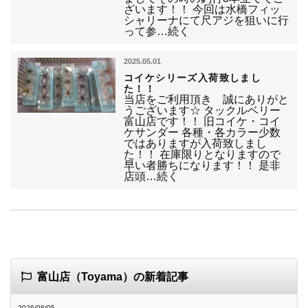
ざいます！！ 今回は水橋フィッ
シャリーナにて尺アジを狙いに行
って参…続く
2025.05.01
コイケシリーズ入荷致しまし
た！！
当店をご利用頂き 誠にありがと
うございます☆ タックルベリー
富山店です！！ 旧コイケ・コイ
ケサンダー 各種・各カラー少数
ではありますが入荷致しまし
た！！ 在庫限りとなりますので
早い者勝ちになります！！ 是非
店頭…続く
富山店（Toyama）の新着記事
2026/08/05