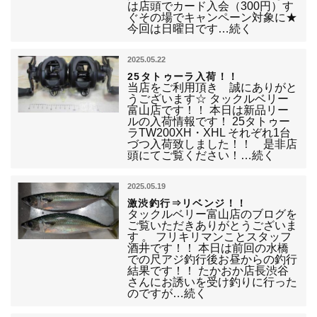
は店頭でカード入会（300円）す
ぐその場でキャンペーン対象に★
今回は日曜日です…続く
2025.05.22
25タトゥーラ入荷！！
当店をご利用頂き 誠にありがと
うございます☆ タックルベリー
富山店です！！ 本日は新品リー
ルの入荷情報です！ 25タトゥー
ラTW200XH・XHL それぞれ1台
づつ入荷致しました！！ 是非店
頭にてご覧ください！…続く
2025.05.19
激渋釣行⇒リベンジ！！
タックルベリー富山店のブログを
ご覧いただきありがとうございま
す 。 フリキリマンことスタッフ
酒井です！！ 本日は前回の水橋
での尺アジ釣行後お昼からの釣行
結果です！！ たかおか店長渋谷
さんにお誘いを受け釣りに行った
のですが…続く