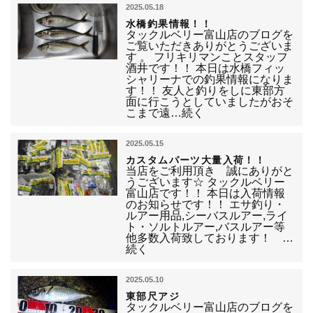
2025.05.18
水橋釣果情報！！
タックルベリー富山店のブログを
ご覧いただきありがとうございま
す 。 フリキリマンことスタッフ
酒井です！！ 本日は水橋フィッ
シャリーナでの釣果情報になりま
す！！ 友人と釣りをしに東部方
面に行こうとしていましたがおそ
こまで遠…続く
2025.05.15
カスタムパーツ大量入荷！！
当店をご利用頂き 誠にありがと
うございます☆ タックルベリー
富山店です！！ 本日は入荷情報
のお知らせです！！ エサ釣り・
ルアー用品,シーバスルアー,ライ
ト・ソルトルアー,バスルアー等
他多数入荷致しております！ …
続く
2025.05.10
東部尺アジ
タックルベリー富山店のブログを