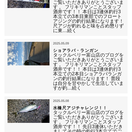
ご覧いただきありがとうございま
す 。 フリキリマンことスタッフ
酒井です！！ 本日は3連休釣行3
本立ての3本目東部でのフロート
アジングの釣行結果になります！
尺アジが釣れると味を占め懲りず
に東…続く
2025.05.09
ショアラバ・ランガン
タックルベリー富山店のブログを
ご覧いただきありがとうございま
す 。 フリキリマンことスタッフ
酒井です！！ 本日は3連休釣行3
本立ての2本目ショアラバランガ
ンの釣行結果になります！ 普段
は自分を甘やかして生活していま
すが釣…続く
2025.05.08
水橋尺アジチャレンジ！！
タックルベリー富山店のブログを
ご覧いただきありがとうございま
す 。 フリキリマンことスタッフ
酒井です！！ 先日3連休いただき
ましてその時の釣行3本立てでご