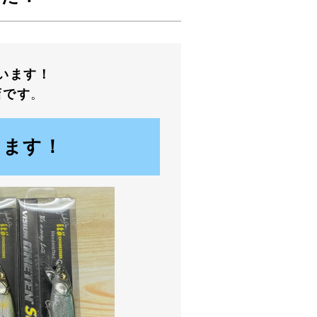
います！
店です
。
します！